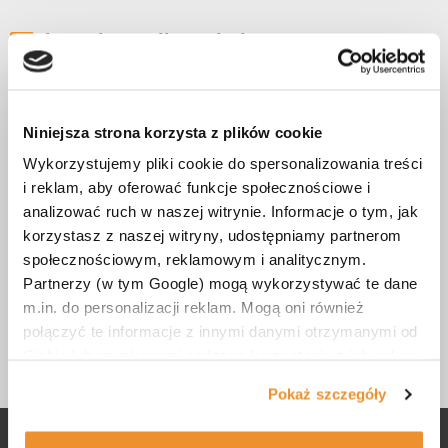
kontakt@sellerswitch.com
Biuro i adres korespondencyjny
Niniejsza strona korzysta z plików cookie
SellerSwitch Sp. z o.o.
Wykorzystujemy pliki cookie do spersonalizowania treści
Al. Jana Pawła II 61/6
i reklam, aby oferować funkcje społecznościowe i
01-031 Warszawa
analizować ruch w naszej witrynie. Informacje o tym, jak
korzystasz z naszej witryny, udostępniamy partnerom
Dane firmy
społecznościowym, reklamowym i analitycznym.
Partnerzy (w tym Google) mogą wykorzystywać te dane
NIP: 527-277-47-12
m.in. do personalizacji reklam. Mogą oni również
KRS: 0000627045
połączyć te informacje z innymi danymi otrzymanymi od
REGON: 364962524
Ciebie lub uzyskanymi podczas korzystania z ich usług.
Więcej informacji znajdziesz w naszej <a
Pokaż szczegóły
href="https://sellerswitch.com/polityka-prywatnosci/"
target="_blank">Polityce prywatności</a> oraz w <a