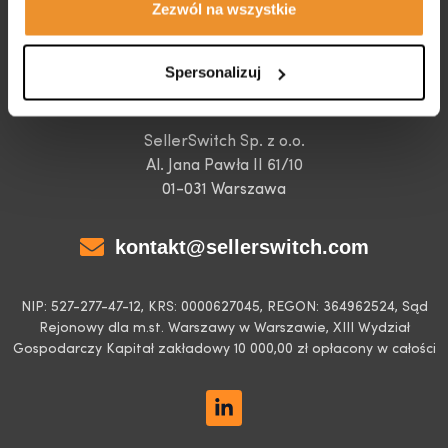
href="https://business-safety.google/privacy"
Zezwól na wszystkie
target="_blank">Informacjach Google o przetwarzaniu
danych</a>.
Spersonalizuj
Biuro i adres korespondencyjny
SellerSwitch Sp. z o.o.
Al. Jana Pawła II 61/10
01-031 Warszawa
kontakt@sellerswitch.com
NIP: 527-277-47-12, KRS: 0000627045, REGON: 364962524,
Sąd
Rejonowy dla m.st. Warszawy w Warszawie, XIII Wydział
Gospodarczy Kapitał zakładowy 10 000,00 zł opłacony w całości