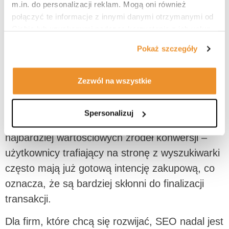
m.in. do personalizacji reklam. Mogą oni również
inwestycja, a nie szybka strategia na wzrost
połączyć te informacje z innymi danymi otrzymanymi od
sprzedaży w krótkim czasie. Niektóre sklepy
Ciebie lub uzyskanymi podczas korzystania z ich usług.
rezygnują z działań SEO na rzecz płatnych
Więcej informacji znajdziesz w naszej <a
Pokaż szczegóły
kampanii reklamowych, ale ci, którzy
href="https://sellerswitch.com/polityka-prywatnosci/"
target="_blank">Polityce prywatności</a> oraz w <a
konsekwentnie budują swoją widoczność
href="https://business-safety.google/privacy"
Zezwól na wszystkie
organiczną, zyskują przewagę w dłuższej
target="_blank">Informacjach Google o przetwarzaniu
perspektywie.
danych</a>.
Spersonalizuj
Ruch organiczny wciąż pozostaje jednym z
najbardziej wartościowych źródeł konwersji –
użytkownicy trafiający na stronę z wyszukiwarki
często mają już gotową intencję zakupową, co
oznacza, że są bardziej skłonni do finalizacji
transakcji.
Dla firm, które chcą się rozwijać, SEO nadal jest