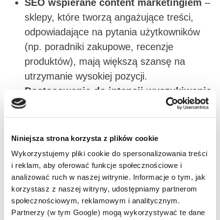
SEO wspierane content marketingiem
–
sklepy, które tworzą angażujące treści,
odpowiadające na pytania użytkowników
(np. poradniki zakupowe, recenzje
produktów), mają większą szansę na
utrzymanie wysokiej pozycji.
Dostosowanie do intencji wyszukiwania
– Google coraz lepiej rozpoznaje, czy dana
strona spełnia oczekiwania użytkownika. To
oznacza, że liczy się nie tylko fraza
Niniejsza strona korzysta z plików cookie
kluczowa, ale także kontekst i jakość
Wykorzystujemy pliki cookie do spersonalizowania treści
treści.
i reklam, aby oferować funkcje społecznościowe i
analizować ruch w naszej witrynie. Informacje o tym, jak
korzystasz z naszej witryny, udostępniamy partnerom
Czy SEO się opłaca?
społecznościowym, reklamowym i analitycznym.
SEO w 2025 roku to długoterminowa
Partnerzy (w tym Google) mogą wykorzystywać te dane